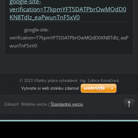
google-site-
verification=T7kpmYFT5DATPbrOwMQdD0
KN8Tdlz_eaPwunTnF5xV0
google-site-
verification=T7kpmYFT5DATPbrOwMQdD0KN8Tdlz_eaP
wunTnF5xV0
© 2013 Všetky práva vyhradené. Ing. Ľubica Kováčová
Vytvorte si web stránku zdarma!
Zobraziť:
Mobilnú verziu
|
Štandardnú verziu